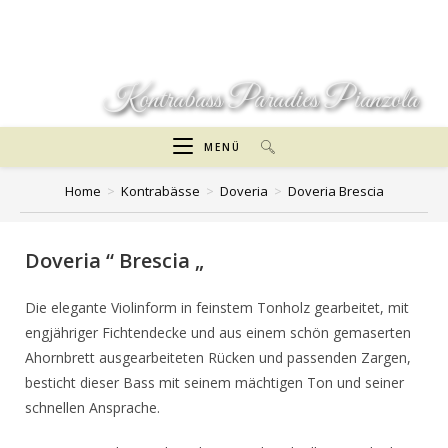
Zum
Inhalt
springen
Kontrabass Paradies Pianzola
MENÜ
Home
>
Kontrabässe
>
Doveria
>
Doveria Brescia
Doveria “ Brescia „
Die elegante Violinform in feinstem Tonholz gearbeitet, mit
engjähriger Fichtendecke und aus einem schön gemaserten
Ahornbrett ausgearbeiteten Rücken und passenden Zargen,
besticht dieser Bass mit seinem mächtigen Ton und seiner
schnellen Ansprache.