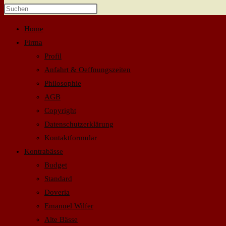
Home
Firma
Profil
Anfahrt & Oeffnungszeiten
Philosophie
AGB
Copyright
Datenschutzerklärung
Kontaktformular
Kontrabässe
Budget
Standard
Doveria
Emanuel Wilfer
Alte Bässe