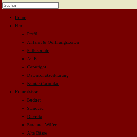
Home
Firma
Profil
Anfahrt & Oeffnungszeiten
Philosophie
AGB
Copyright
Datenschutzerklärung
Kontaktformular
Kontrabässe
Budget
Standard
Doveria
Emanuel Wilfer
Alte Bässe