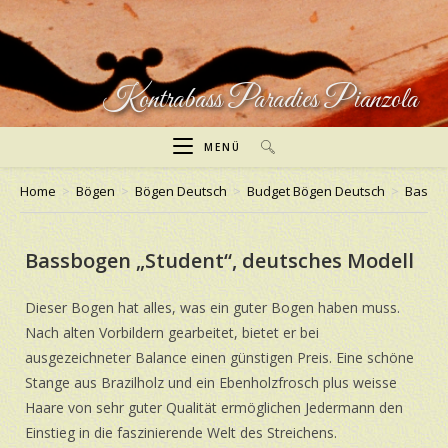
Zum
Inhalt
springen
Kontrabass Paradies Pianzola
MENÜ
Home
>
Bögen
>
Bögen Deutsch
>
Budget Bögen Deutsch
>
Bassbo
Bassbogen „Student“, deutsches Modell
Dieser Bogen hat alles, was ein guter Bogen haben muss.
Nach alten Vorbildern gearbeitet, bietet er bei
ausgezeichneter Balance einen günstigen Preis. Eine schöne
Stange aus Brazilholz und ein Ebenholzfrosch plus weisse
Haare von sehr guter Qualität ermöglichen Jedermann den
Einstieg in die faszinierende Welt des Streichens.