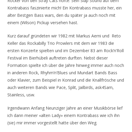
Rocker von den Stray Cats hörte: Sein Slap Sound auf dem
Kontrabass faszinierte mich! Ein Kontrabass musste her, ein
alter Bestgen Bass wars, den du später ja auch noch mit
einem (Wilson) Pickup versehen hast.
Kurz darauf gründeten wir 1982 mit Markus Aerni und Reto
Keller das Rockabilly Trio Prowlers mit dem wir 1983 die
ersten Konzerte spielten und im Dezember 83 am Rock’n’Roll
Festival im Bierhübeli auftreten durften. Nebst dieser
Formation spielte ich über die Jahre hinweg immer auch noch
in anderen Rock, Rhyhm’n’Blues und Mundart Bands Bass
oder Klavier, zum Beispiel in Konrad und die Knallfrösche und
auch weiteren Bands wie Pace, Split, Jailbirds, ask4Sam,
Stainless, usw.
Irgendwann Anfang Neunziger Jahre an einer Musikbörse lief
ich dann meiner «alten Lady» einem Kontrabass wie ich ihn
(sie) mir immer vorgestellt hatte über den Weg.