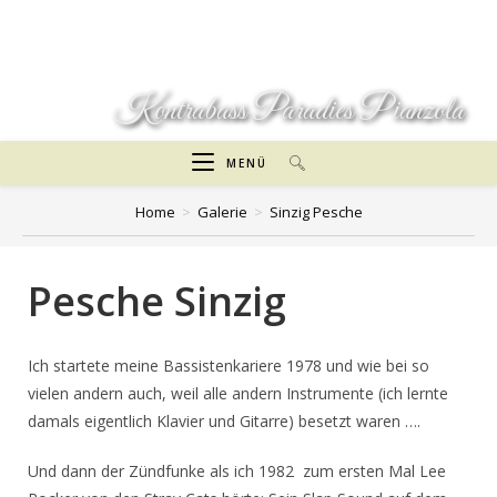
Zum
Inhalt
springen
Kontrabass Paradies Pianzola
MENÜ
Home
>
Galerie
>
Sinzig Pesche
Pesche Sinzig
Ich startete meine Bassistenkariere 1978 und wie bei so
vielen andern auch, weil alle andern Instrumente (ich lernte
damals eigentlich Klavier und Gitarre) besetzt waren ….
Und dann der Zündfunke als ich 1982 zum ersten Mal Lee