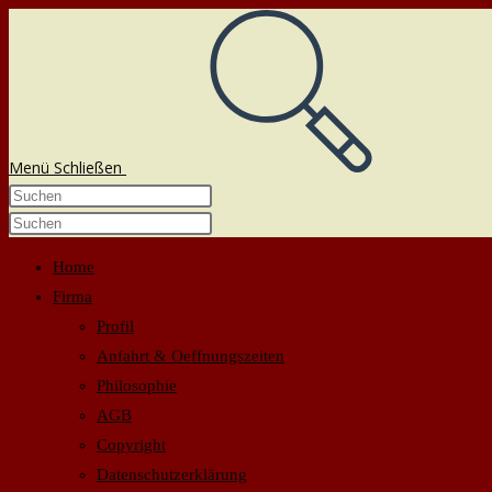
Zum
Inhalt
springen
Menü
Schließen
Diese
Website
durchsuchen
Home
Firma
Profil
Anfahrt & Oeffnungszeiten
Philosophie
AGB
Copyright
Datenschutzerklärung