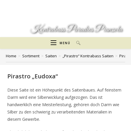
Zum
Inhalt
springen
Kontrabass Paradies Pianzola
MENÜ
Home
>
Sortiment
>
Saiten
>
„Pirastro“ Kontrabass Saiten
>
Pirast
Pirastro „Eudoxa“
Diese Saite ist ein Höhepunkt des Saitenbaues. Auf feinstem
Darm wird eine Silberwicklung aufgezogen. Das ist
handwerklich eine Meisterleistung, gehören doch Darm wie
Silber zu den schwierig zu verarbeitenden Materialien in
diesem Gewerbe.