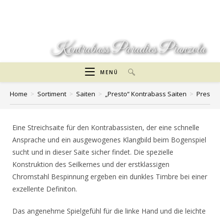
Zum
Inhalt
springen
Kontrabass Paradies Pianzola
MENÜ
Home
>
Sortiment
>
Saiten
>
„Presto“ Kontrabass Saiten
>
Presto 
Eine Streichsaite für den Kontrabassisten, der eine schnelle
Ansprache und ein ausgewogenes Klangbild beim Bogenspiel
sucht und in dieser Saite sicher findet. Die spezielle
Konstruktion des Seilkernes und der erstklassigen
Chromstahl Bespinnung ergeben ein dunkles Timbre bei einer
exzellente Definiton.
Das angenehme Spielgefühl für die linke Hand und die leichte