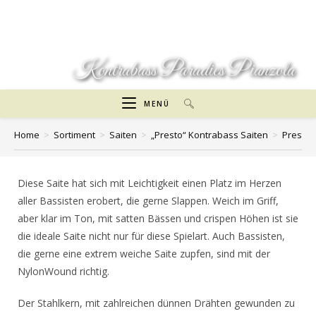
Zum
Inhalt
springen
Kontrabass Paradies Pianzola
MENÜ
Home
>
Sortiment
>
Saiten
>
„Presto“ Kontrabass Saiten
>
Presto 
Diese Saite hat sich mit Leichtigkeit einen Platz im Herzen
aller Bassisten erobert, die gerne Slappen. Weich im Griff,
aber klar im Ton, mit satten Bässen und crispen Höhen ist sie
die ideale Saite nicht nur für diese Spielart. Auch Bassisten,
die gerne eine extrem weiche Saite zupfen, sind mit der
NylonWound richtig.
Der Stahlkern, mit zahlreichen dünnen Drähten gewunden zu